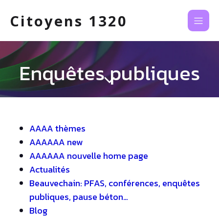
Citoyens 1320
Enquêtes publiques
AAAA thèmes
AAAAAA new
AAAAAA nouvelle home page
Actualités
Beauvechain: PFAS, conférences, enquêtes
publiques, pause béton…
Blog