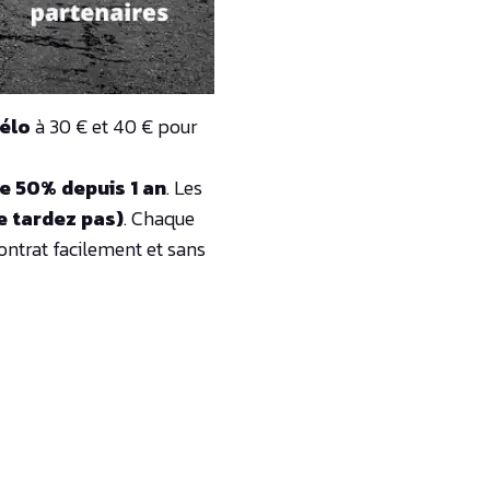
élo
à 30 € et 40 € pour
ue 50% depuis 1 an
. Les
ne tardez pas)
. Chaque
ontrat facilement et sans