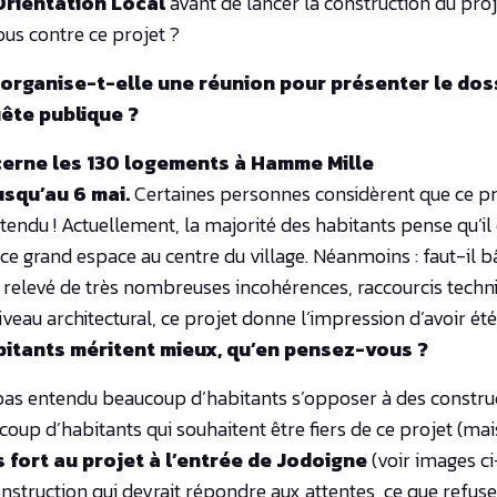
Orientation Local
avant de lancer la construction du pro
s contre ce projet ?
ganise-t-elle une réunion pour présenter le dossie
ête publique ?
cerne les 130 logements à Hamme Mille
usqu’au 6 mai.
Certaines personnes considèrent que ce proj
 attendu ! Actuellement, la majorité des habitants pense qu’i
ce grand espace au centre du village. Néanmoins : faut-il bâ
relevé de très nombreuses incohérences, raccourcis techni
niveau architectural, ce projet donne l’impression d’avoir é
bitants méritent mieux, qu’en pensez-vous ?
pas entendu beaucoup d’habitants s’opposer à des construc
up d’habitants qui souhaitent être fiers de ce projet (mais
s fort au projet à l’entrée de Jodoigne
(voir images ci
nstruction qui devrait répondre aux attentes, ce que refuse