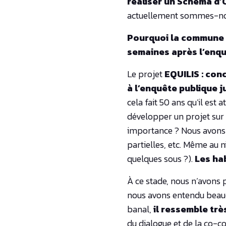
réaliser un Schéma d’
actuellement sommes-nou
Pourquoi la commune or
semaines après l’enqu
Le projet
EQUILIS : con
à l’enquête publique j
cela fait 50 ans qu’il est
développer un projet sur 
importance ? Nous avons 
partielles, etc. Même au 
quelques sous ?).
Les ha
À ce stade, nous n’avons 
nous avons entendu beauco
banal,
il ressemble trè
du dialogue et de la co-co