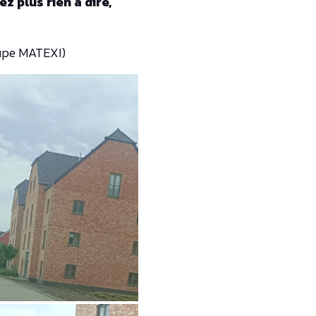
z plus rien à dire,
oupe MATEXI)