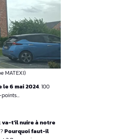
upe MATEXI)
e le 6 mai 2024
. 100
-points…
va-t’il nuire à notre
 ?
Pourquoi faut-il