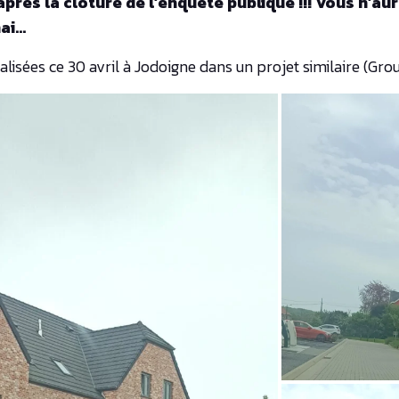
après la clôture de l’enquête publique !!! Vous n’aure
mai…
lisées ce 30 avril à Jodoigne dans un projet similaire (Gr