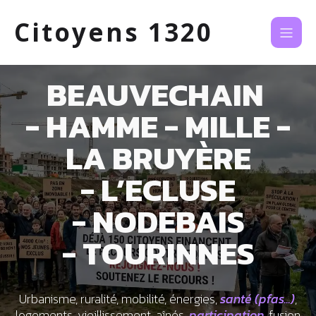
Citoyens 1320
BEAUVECHAIN
- HAMME - MILLE -
LA BRUYÈRE
- L’ECLUSE
- NODEBAIS
- TOURINNES
Urbanisme, ruralité, mobilité, énergies,
santé (pfas...)
,
logements, vieillissement, aînés,
participation
, fusion