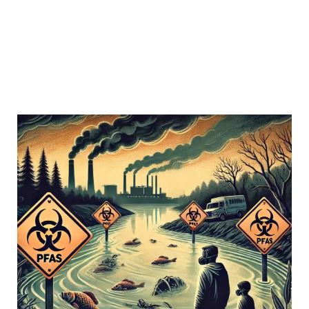
file-tTmwczYsJx6L86PKvrS5tuZF