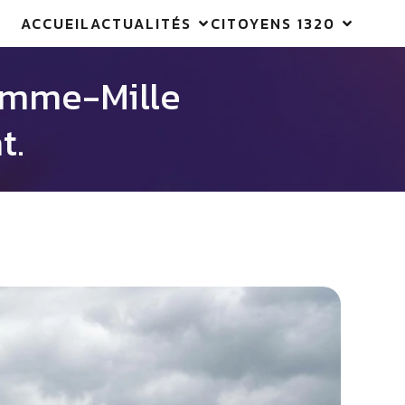
ACCUEIL
ACTUALITÉS
CITOYENS 1320
Hamme-Mille
t.