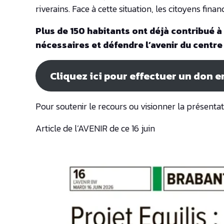
riverains. Face à cette situation, les citoyens fi
Plus de 150 habitants ont déjà contribué à
nécessaires et défendre l’avenir du centr
Cliquez ici pour effectuer un don e
Pour soutenir le recours ou visionner la présentati
Article de l’AVENIR de ce 16 juin