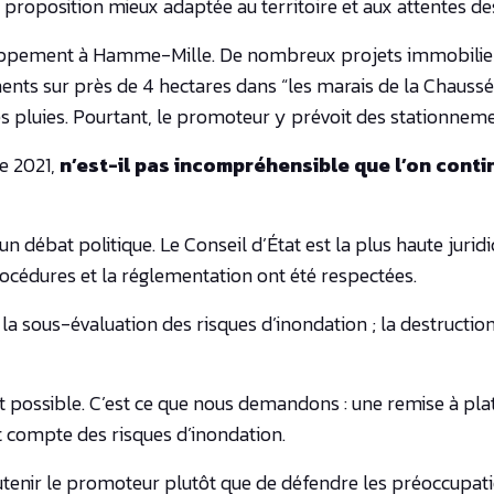
ne proposition mieux adaptée au territoire et aux attentes de
oppement à Hamme-Mille. De nombreux projets immobiliers 
ents sur près de 4 hectares dans “les marais de la Chaussée
es pluies. Pourtant, le promoteur y prévoit des stationnem
e 2021,
n’est-il pas incompréhensible que l’on conti
d’un débat politique. Le Conseil d’État est la plus haute jur
 procédures et la réglementation ont été respectées.
 la sous-évaluation des risques d’inondation ; la destruction
t possible. C’est ce que nous demandons : une remise à pla
t compte des risques d’inondation.
utenir le promoteur plutôt que de défendre les préoccupa