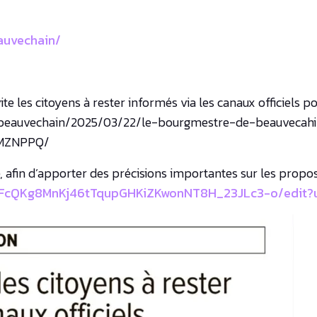
auvechain/
e les citoyens à rester informés via les canaux officiels po
/beauvechain/2025/03/22/le-bourgmestre-de-beauvecahin
5MZNPPQ/
, afin d’apporter des précisions importantes sur les propos
-FcQKg8MnKj46tTqupGHKiZKwonNT8H_23JLc3-o/edit?