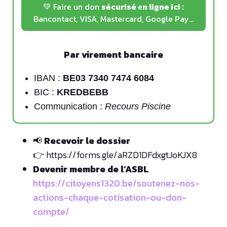
💚 Faire un don
sécurisé
e
n ligne ici :
Bancontact, VISA, Mastercard, Google Pay…
Par virement bancaire
IBAN :
BE03 7340 7474 6084
BIC :
KREDBEBB
Communication :
Recours Piscine
📢
Recevoir le dossier
👉 https://forms.gle/aRZD1DFdxgtJoKJX8
Devenir membre de l’ASBL
https://citoyens1320.be/soutenez-nos-
actions-chaque-cotisation-ou-don-
compte/