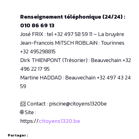
Renseignement téléphonique (24/24) :
010 86 69 13
José FRIX : tel +32 497 58 59 11 – La bruyère
Jean-Francois MiTSCH ROBLAiN : Tourinnes
+32 495298815
Dirk THIENPONT (Trésorier) : Beauvechain +32
496 22 17 95
Martine HADDAD : Beauvechain +32 497 43 24
59
📨 Contact : piscine@citoyens1320be
🌐 Site :
https://
citoyens1320.be
Partager :