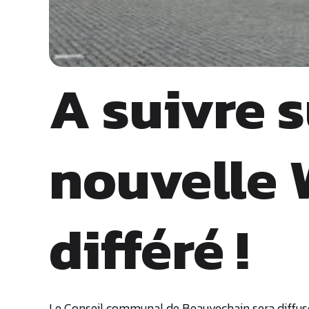
A suivre s
nouvelle 
différé !
Le Conseil communal de Beauvechain sera diffusé 