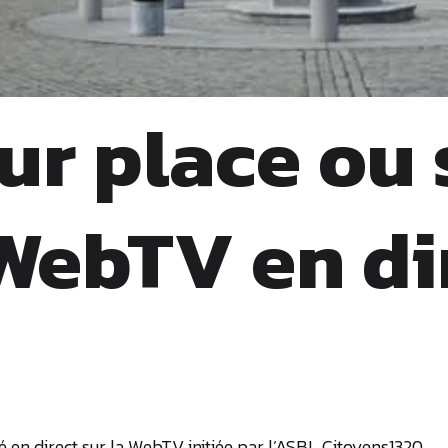
ur place ou 
WebTV en di
en direct sur la WebTV initiée par l’ASBL Citoyens1320.