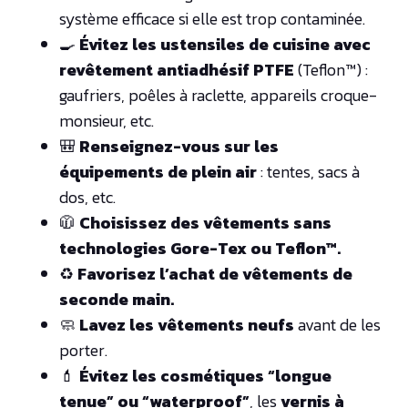
système efficace si elle est trop contaminée.
🍳
Évitez les ustensiles de cuisine avec
revêtement antiadhésif PTFE
(Teflon™) :
gaufriers, poêles à raclette, appareils croque-
monsieur, etc.
🎒
Renseignez-vous sur les
équipements de plein air
: tentes, sacs à
dos, etc.
🧥
Choisissez des vêtements sans
technologies Gore-Tex ou Teflon™.
♻️
Favorisez l’achat de vêtements de
seconde main.
🧼
Lavez les vêtements neufs
avant de les
porter.
💄
Évitez les cosmétiques “longue
tenue” ou “waterproof”
, les
vernis à