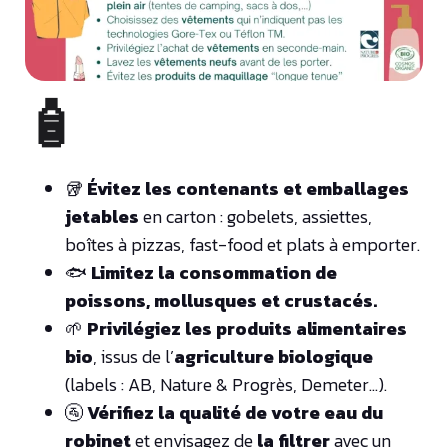
🧴
🥡
Évitez les contenants et emballages
jetables
en carton : gobelets, assiettes,
boîtes à pizzas, fast-food et plats à emporter.
🐟
Limitez la consommation de
poissons, mollusques et crustacés.
🌱
Privilégiez les produits alimentaires
bio
, issus de l’
agriculture biologique
(labels : AB, Nature & Progrès, Demeter…).
🚰
Vérifiez la qualité de votre eau du
robinet
et envisagez de
la filtrer
avec un